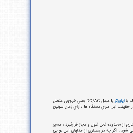
اينورتر
يا مبدل DC/AC يعني خروجي متصل
 حقيقت اين سري دستگاه ها داراي زمان سوئيچ
کنند و اگـر تغذیـه مسیر By pass قطع شود یا ولتاژ آن خارج از محدوده قابل قبول و مجاز قرارگیرد ، مسیر
ستگاه ، هراختلالی که در محدوده قابل قبول ولتاژ Bypass باشد به بار منتقل می شود . اگر چه در بسیاری از مدلهای این یو پی