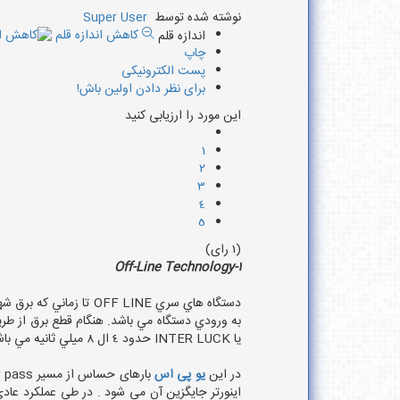
نوشته شده توسط
Super User
اندازه قلم
کاهش اندازه قلم
چاپ
پست الکترونیکی
برای نظر دادن اولین باش!
این مورد را ارزیابی کنید
1
2
3
4
5
(1 رای)
1-Off-Line Technology
دستگاه هاي سري OFF LINE تا زماني كه برق شهر برقرار باشد ، بار مصرفي را از برق شبكه اصلي تغذيه مي نمايند و در اين زمان مولد يا
به ورودي دستگاه مي باشد. هنگام قطع برق از طريق رله و
يا INTER LUCK حدود 4 ال 8 ميلي ثانيه مي باشند كه اين مدت نيز بستگي به رله سوئيچ دارد.
در این
یو پی اس