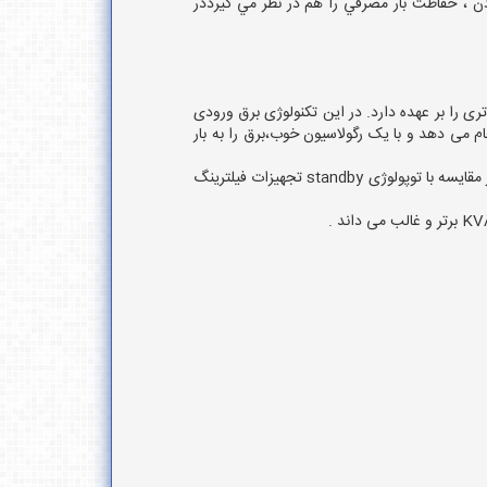
لي 4 ميلي ثانيه مي باشد و در زمان سوئيچ كردن ، حفاظت بار مصرفي را هم در نظر مي گيرددر
اتری را بر عهده دارد. در این تکنولوژی برق ورودی
AVR (Automat عمل تضعیف (Boost) یا افزایش (Buck) برق ورودی را انجام می دهد و با یک رگولاسیون خوب،برق را به بار
معمولا جهت فراهم شدن رگولاسیون ولتاژ مناسب در خروجی در این طراحی از ترانسفورمرهای tap changing نیز استفاده میشود.در مقایسه با توپولوژی standby تجهیزات فیلترینگ