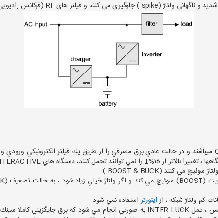
اين سري UPS ها ، اصلاح شده سري OFF LINE ميباشند و در حالت عادي برق مصرفي را از طريق يك فيلتر الكت
چ مي كنند (BOOST & BUCK ).
ات كم ولتاژ شبكه ، از
اينورتر
استفاده نمي شود .
و يا بالعكس ، عمل INTER LUCK به صورتي انجام مي شود كه برق جايگزين