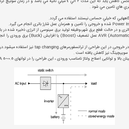
شود كه زمان سوئيچ از برق شبكه به اينورتر و بالعكس كاهش يابد كه اين مدت 2 ا
تري هاي تامين مي شود .
اههايي كه خيلي حساس نيستند استفاده مي گردد.
شارژ باتری و در حالت قطع برق شهر،وظیفه تولید برق سینوسی از انرژی ذخیره شده در ب
وارد فیلتر شده و ترانس (ic Voltage Regulated
 سوییچینگ نیز کاهش یافته است .
نایی اصلاح ولتاژ نامناسب ورودی ، این طراحی را در توانهای 0.5~5 KVA برتر و غالب می داند .