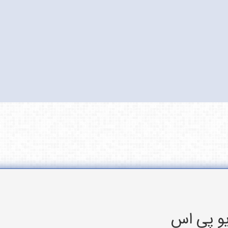
یو پی اس