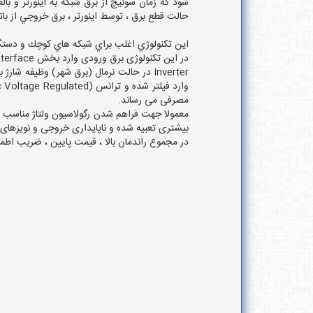
حالت قطع برق ، توسط اينورتر ، برق خروجي از با
اين تكنولوژي اغلب براي شبكه هاي كوچك و دستگ
در این تکنولوژی برق ورودی وارد بخش Power Interface شده و خروجی را تامین و همزمان عمل شارژ باتری انجام می گیرد.
Inverter در حالت نرمال (برق شهر) وظیفه 
مصرفی می رساند.
بیشتری تعبیه شده و ناپایداری خروجی و نویزهای
در مجموع راندمان بالا ، قیمت پایین ، ضریب اطمینان بالا و توا