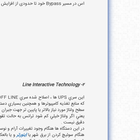
اس در مسیر Bypass خود تا حدودی از افزایش شدید و ناگهانی ولتاژ (spike ) جلوگیری می کنند و فیلتر های RF (فرکانس رادیویی ) در مسیر Bypass آنها وجود دارد .
2- Line Interactive Technology
سطح ولتاژ مورد نياز بالاتر يا پايين تر جهت جبران ولتاژ سوئي
دقيق نيست .
در اين دستگاه ها هنگام وجود تغييرات آرام و نوسان
هنگام سوئيچ كردن از برق شهر يا
اينورتر