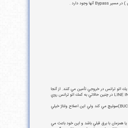
رونيكي ورودي و يك اتو ترانس در خروجي تٲمين مي كنند. از آنجا
كه منابع تغذيه كامپيوترها و همچنين بسياري دستگاهها ، تغييرا بالاتر از 15%± را نمي توانند تحمل كنند، دستگاه هاي LINE INTERACTIVE در چنين حالاتي به كمك اتو ترانس روي
يعني اگر ولتاژ خيلي كم شود ترانس به حالت تقويت (BOOST) سوئيچ مي كند و اگر ولتاژ خيلي زياد شود ، به حالت تضعيف (BUCK)سوئيچ مي كند ولي اين اصلاح ولتاژ خيلي
ي كاملا سينك يا همزمان با برق قبلي باشد و اين خود باعث مي