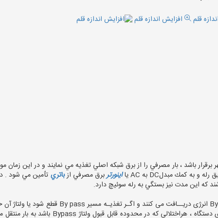
افزایش اندازه قلم
 به كمك مبدلDC به AC يا
اينورتر
برق مصرفي از
باتري
تٲمين مي شود . در
بارهای حساس از مسیر By pass انرژی دریــافت می 
اینورتر جایگزین آن می شود . در طی عملکرد عادی د