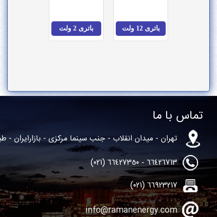
اتری 12 ولت
باتری 2 ولت
ا
میدان انقلاب - جنب سینما مرکزی - بازارایران - طبقه 2 - واحد82
info@ramanenergy