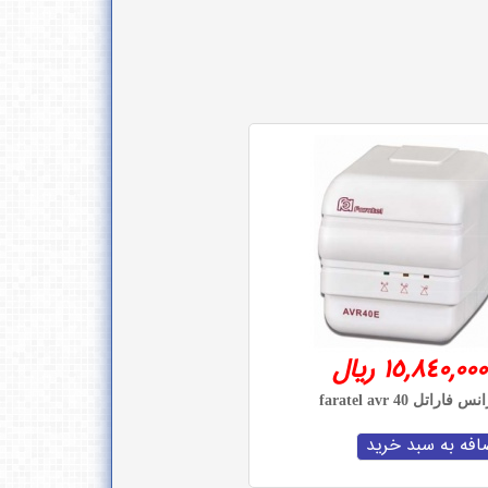
15,840,000 ریال
س فاراتل faratel avr 40