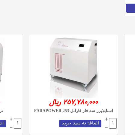
257,780,000 ریال
استابلایزر سه فاز فاراتل FARAPOWER 253
تران
+
+
–
–