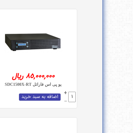
85,000,000 ریال
یو پی اس فاراتل SDC1500X-RT
+
–