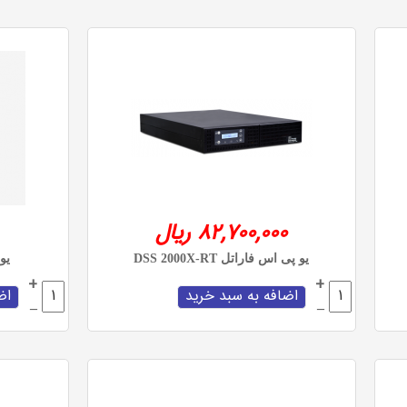
82,700,000 ریال
یو پی اس فاراتل DSS 2000X-RT
یو 
+
+
–
–