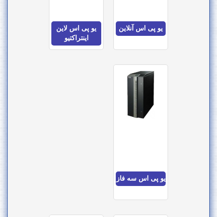
 پی اس آنلاین
یو پی اس لاین
اینتراکتیو
 پی اس سه فاز