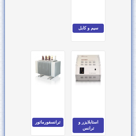
سیم و کابل
استابلایزر و
ترانسفورماتور
ترانس