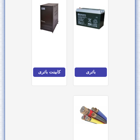
باتری
کابینت باتری