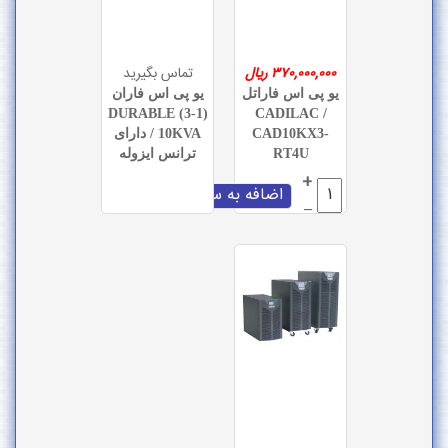
370,000,0 ریال
تماس بگیرید
 پی اس فاراتل
یو پی اس فاران
(1-3) DURABLE
CADILAC /
CAD10KX3
10KVA / دارای
RT4U
ترانس ایزوله
+
–