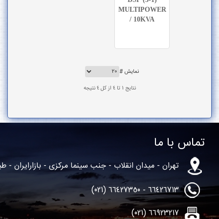
MULTIPOW
/ 10KVA
نمایش #
نتایج 1 تا 4 از کل 4 نتیجه
ا
میدان انقلاب - جنب سینما مرکزی - بازارایران - طبقه 2 - واحد82